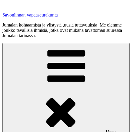
Skip
to
Savonlinnan vapaaseurakunta
content
Jumalan kohtaamista ja ylistystä ,uusia tuttavuuksia .Me olemme
joukko tavallisia ihmisiä, jotka ovat mukana tavattoman suuressa
Jumalan tarinassa.
Menu